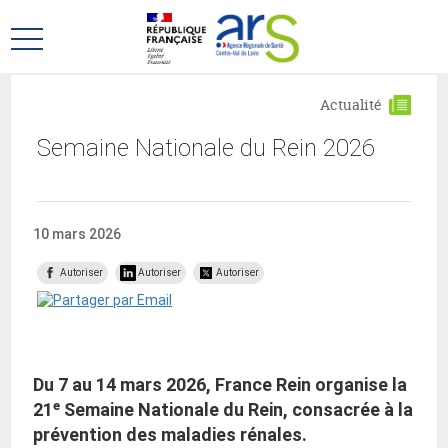
Aller
Aller
au
au
Ouvrir
menu
contenu
le
principal,
menu
Actualité
principal
Semaine Nationale du Rein 2026
10 mars 2026
Autoriser
Autoriser
Autoriser
Du 7 au 14 mars 2026, France Rein organise la
21ᵉ Semaine Nationale du Rein, consacrée à la
prévention des maladies rénales.