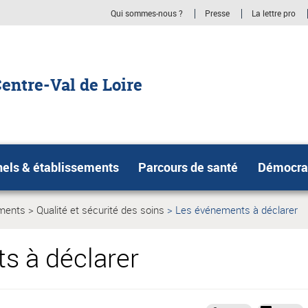
Qui sommes-nous ?
Presse
La lettre pro
entre-Val de Loire
nels & établissements
Parcours de santé
Démocrat
ements
Qualité et sécurité des soins
Les événements à déclarer
Page
Page
actuelle:
actuelle:
s à déclarer