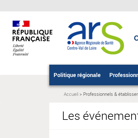
Aller
Aller
au
au
menu
contenu
principal,
C
Politique régionale
Profession
Accueil
Professionnels & établiss
Page
actuelle:
Les événement