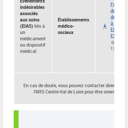
Événements
Formulai
indésirables
de
associés
déclarat
aux soins
Établissements
à l'ARS 
(EIAS)
liés à
médico-
EI en
un
sociaux
ESMS
médicament
(docx,
ou dispositif
131.59 K
médical
En cas de doute, vous pouvez contacter directeme
l’ARS Centre-Val de Loire pour être orienté.