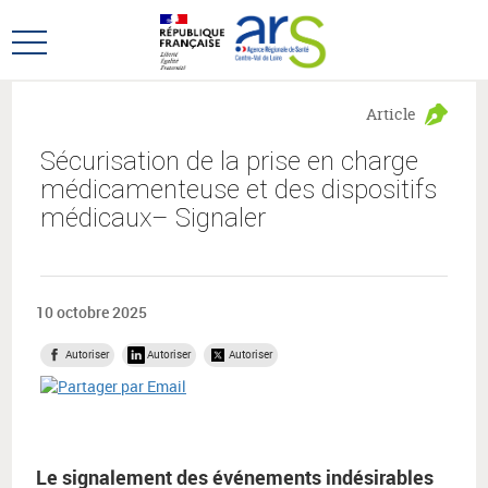
Aller
Aller
au
au
Ouvrir
menu
contenu
le
principal,
menu
Article
principal
Sécurisation de la prise en charge
médicamenteuse et des dispositifs
médicaux– Signaler
10 octobre 2025
Autoriser
Autoriser
Autoriser
Le signalement des événements indésirables