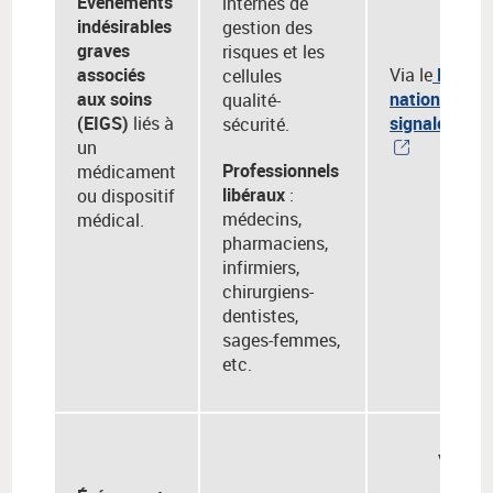
Événements
internes de
indésirables
gestion des
graves
risques et les
associés
Via le
Portail
cellules
aux soins
national des
qualité-
(EIGS)
liés à
signalement
sécurité.
un
Professionnels
médicament
libéraux
:
ou dispositif
médecins,
médical.
pharmaciens,
infirmiers,
chirurgiens-
dentistes,
sages-femmes,
etc.
Via