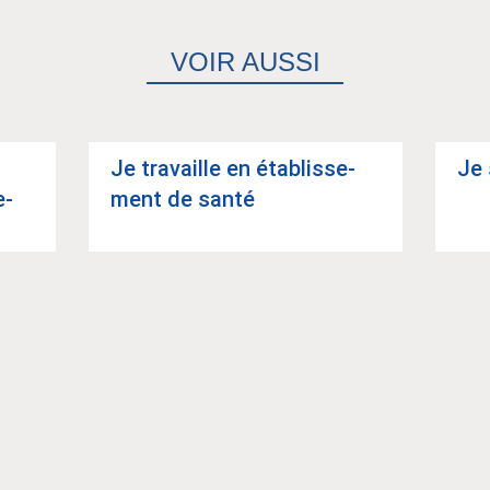
VOIR AUSSI
Je tra­vaille en éta­blis­se­
Je 
e-
ment de santé
Article suivant