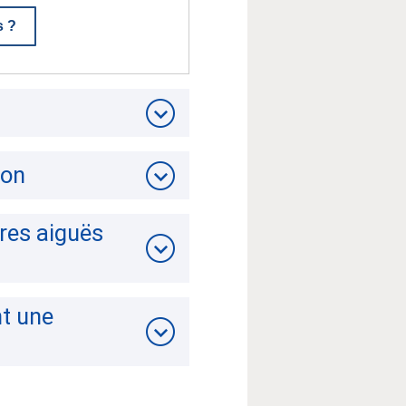
s ?
ion
ires aiguës
nt une