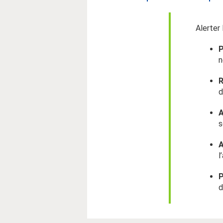
Alerter
P
n
R
d
A
s
A
l
P
d