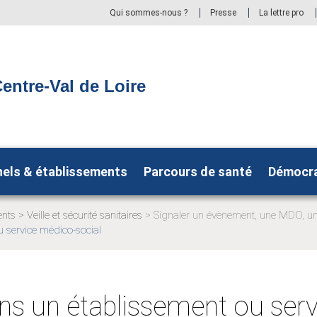
Qui sommes-nous ?
Presse
La lettre pro
entre-Val de Loire
nels & établissements
Parcours de santé
Démocra
ents
Veille et sécurité sanitaires
Signaler un évènement, une MDO, u
Page
u service médico-social
actuelle:
dans un établissement ou ser