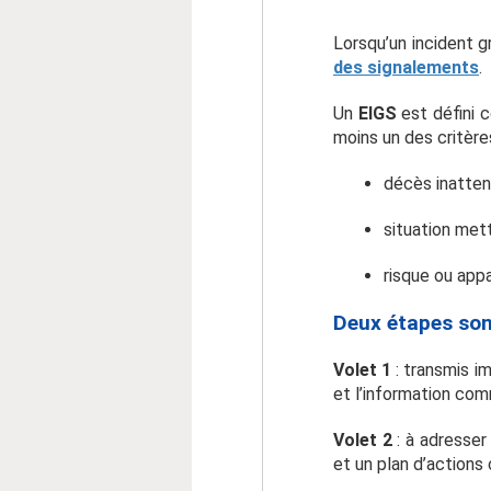
Lorsqu’un incident gr
des signalements
.
Un
EIGS
est défini 
moins un des critères
décès inatten
situation mett
risque ou appa
Deux étapes sont
Volet 1
: transmis i
et l’information com
Volet 2
: à adresser 
et un plan d’actions