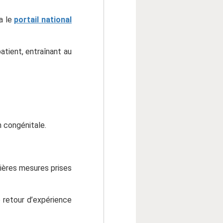
ia le
portail national
tient, entraînant au
n congénitale.
mières mesures prises
e retour d’expérience