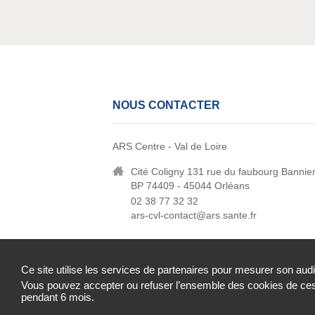
NOUS CONTACTER
ARS Centre - Val de Loire
Cité Coligny 131 rue du faubourg Bannie
BP 74409 - 45044 Orléans
02 38 77 32 32
ars-cvl-contact@ars.sante.fr
Ce site utilise les services de partenaires pour mesurer son aud
Vous pouvez accepter ou refuser l’ensemble des cookies de ces 
Mentions légales
Contact
Données person
pendant 6 mois.