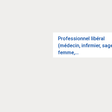
e col­lec­ti­vité
Pro­fes­sion­nel libé­ral
(méde­cin, infir­mier, sag
femme,...