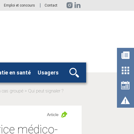
Emploi et concours
Contact
tie en santé
Usagers
Rechercher
n cas groupé
Qui peut signaler ?
Article
vice médico-