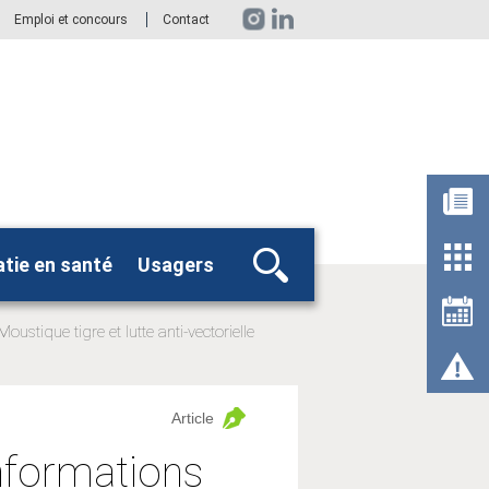
Emploi et concours
Contact
tie en santé
Usagers
Rechercher
Moustique tigre et lutte anti-vectorielle
Article
 Informations