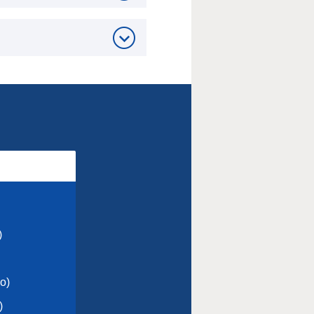
)
Mo)
)