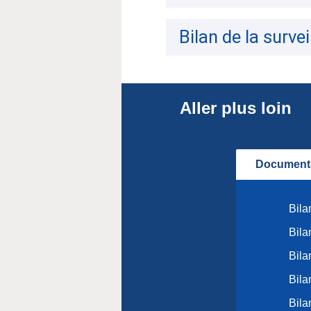
Bilan de la surve
Aller plus loin
Documents
Bila
Bila
Bila
Bila
Bila