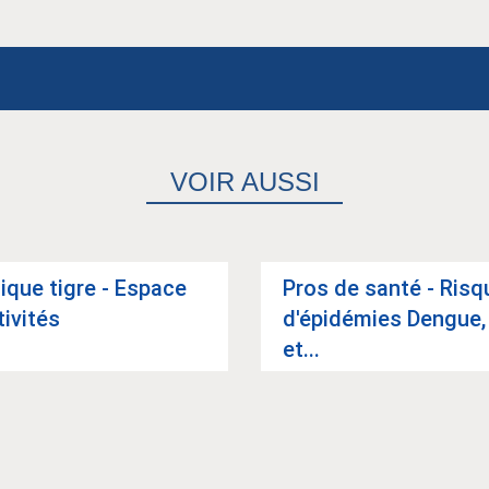
VOIR AUSSI
ique tigre - Espace
Pros de santé - Risq
ti­vi­tés
d'épi­dé­mies Dengue,
et...