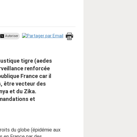
Autoriser
oustique tigre (aedes
urveillance renforcée
publique France car il
, être vecteur des
nya et du Zika.
mmandations et
roits du globe (épidémie aux
es en France par des