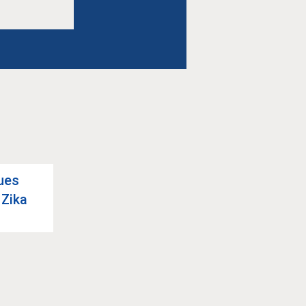
ues
 Zika