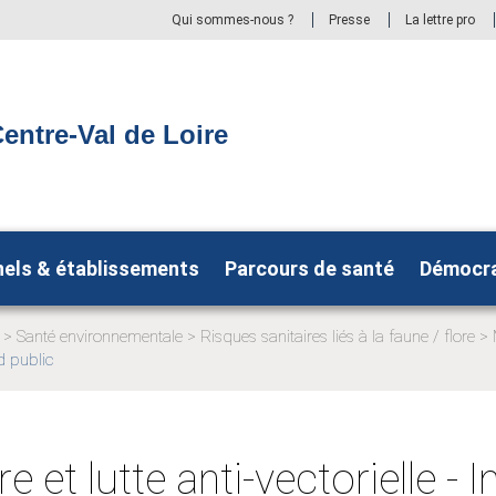
Qui sommes-nous ?
Presse
La lettre pro
entre-Val de Loire
nels & établissements
Parcours de santé
Démocra
Santé environnementale
Risques sanitaires liés à la faune / flore
d public
e et lutte anti-vectorielle -