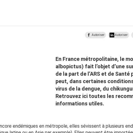
Autoriser
Autoriser
En France métropolitaine, le m
albopictus) fait l’objet d’une s
de la part de l’ARS et de Santé 
peut, dans certaines conditions
virus de la dengue, du chikungu
Retrouvez ici toutes les reco
informations utiles.
ncore endémiques en métropole, elles sévissent à plusieurs end
rique latine ou en Asie par exemple). Elles peuvent être importé