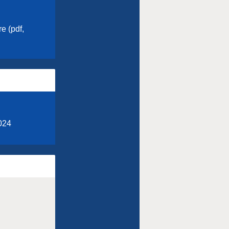
e (pdf,
024