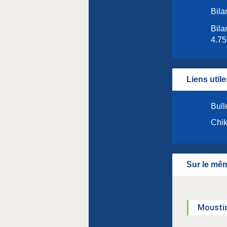
Bila
Bila
4.75
Liens utile
Bull
Chik
Sur le mêm
Moustiq