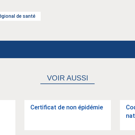
régional de santé
VOIR AUSSI
Cer­ti­fi­cat de non épi­dé­mie
Coq
na­