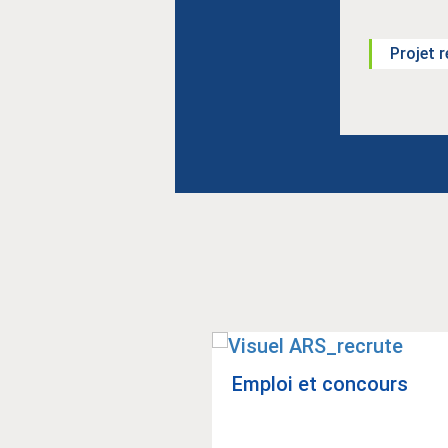
Projet 
Emploi et concours
o­nal anti-chute
sonnes âgées