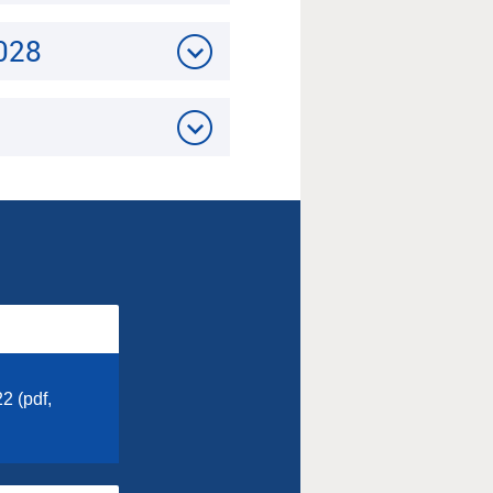
2028
2 (pdf,