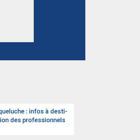
ue­luche : infos à des­ti­
La stra­té­gie régio
tion des pro­fes­sion­nels
Sport-Santé