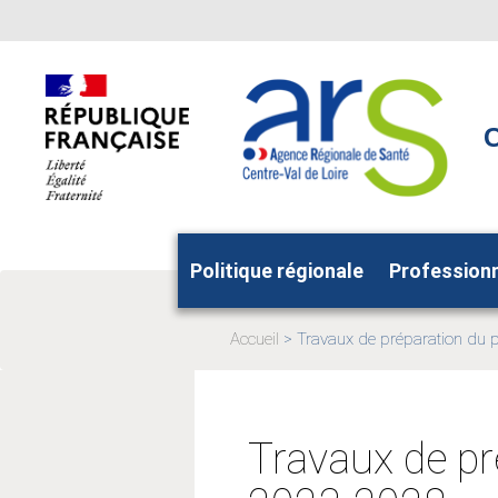
Aller
Aller
au
au
menu
contenu
principal,
C
Politique régionale
Profession
Accueil
Travaux de préparation du p
Page
actuelle:
Travaux de pr