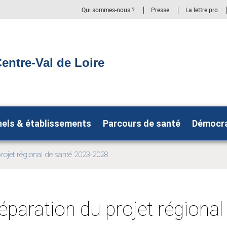
Qui sommes-nous ?
Presse
La lettre pro
entre-Val de Loire
nels & établissements
Parcours de santé
Démocra
rojet régional de santé 2023-2028
éparation du projet régional