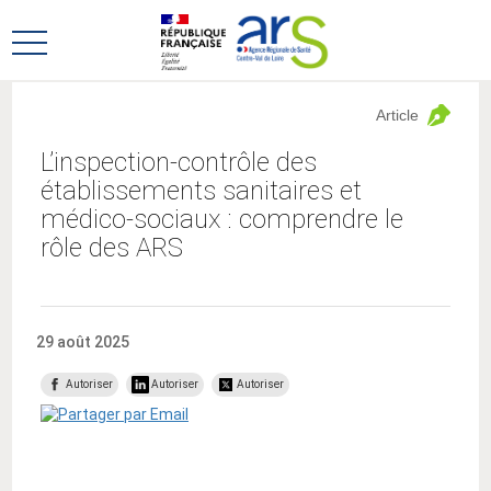
Aller
Aller
au
au
Ouvrir
menu
contenu
le
principal,
menu
Article
principal
L’inspection-contrôle des
établissements sanitaires et
médico-sociaux : comprendre le
rôle des ARS
29 août 2025
Autoriser
Autoriser
Autoriser