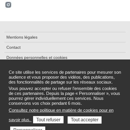
Mentions légales
Contact
Données personnelles et cookies
Plan du site
Ce site utilise les services de partenaires pour mesurer son
audience et vous proposer des vidéos, des publications,
Accessibilité : partiellement conforme
des fonctionnalités de partage sur les réseaux sociaux.
Gestion des cookies
Vous pouvez accepter ou refuser l’ensemble des cookies
de ces partenaires. Depuis la page « Personnaliser », vous
pourrez gérer individuellement ces services. Nous
conservons vos choix pendant 6 mois.
Consultez notre politique en matière de cookies pour en
Sélectionnez une région pour accéder au site de votre Agence
savoir plus.
Tout refuser
Tout accepter
régionale de santé