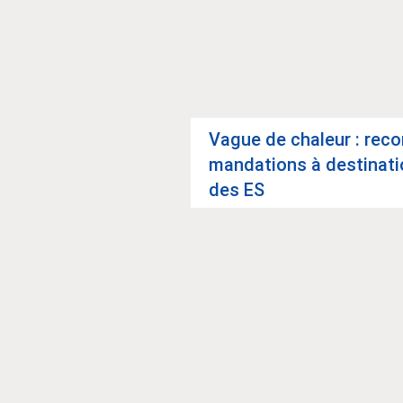
Vague de cha­leur : rec
man­da­tions à des­ti­na­t
des ES