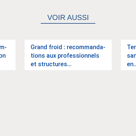
VOIR AUSSI
om­
Grand froid : recom­man­da­
Ten
ion
tions aux pro­fes­sion­nels
san
et struc­tures...
en..