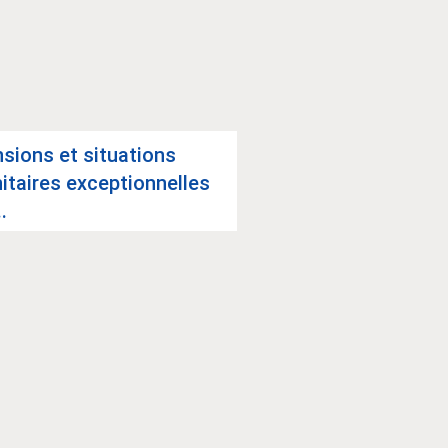
­sions et situa­tions
i­taires excep­tion­nelles
.