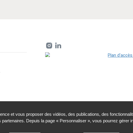
r
ience et vous proposer des vidéos, des publications, des fonctionnali
partenaires. Depuis la page « Personnaliser », vous pourrez gérer 
nelles et cookies
Plan du site
Accessibilité : partiellemen