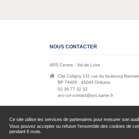
NOUS CONTACTER
ARS Centre - Val de Loire
Cité Coligny 131 rue du faubourg Bannie
BP 74409 - 45044 Orléans
02 38 77 32 32
ars-cvl-contact@ars.sante.fr
Ce site utilise les services de partenaires pour mesurer son aud
Vous pouvez accepter ou refuser l’ensemble des cookies de ces 
Mentions légales
Contact
Données person
pendant 6 mois.