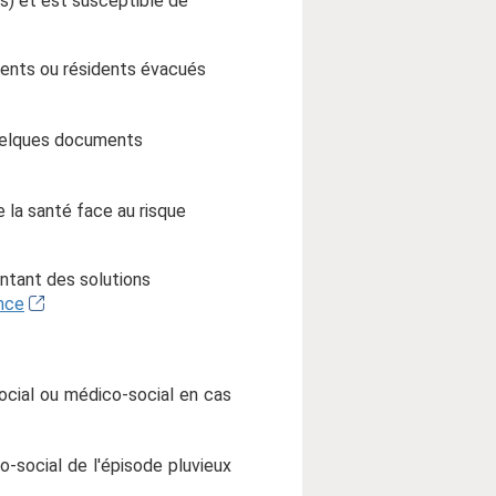
rs) et est susceptible de
tients ou résidents évacués
 quelques documents
 la santé face au risque
entant des solutions
ance
social ou médico-social en cas
-social de l'épisode pluvieux