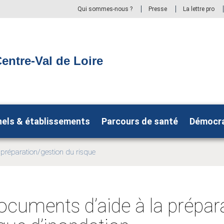
Qui sommes-nous ?
Presse
La lettre pro
entre-Val de Loire
nels & établissements
Parcours de santé
Démocra
a préparation/gestion du risque
ocuments d’aide à la prépara