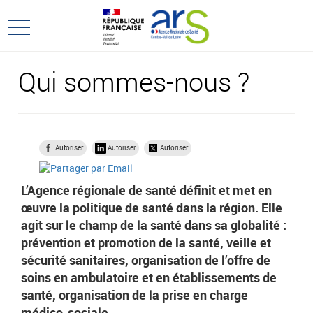
Aller
Aller
au
au
Ouvrir
menu
contenu
le
principal,
menu
Qui sommes-nous ?
principal
Autoriser
Autoriser
Autoriser
L’Agence régionale de santé définit et met en
œuvre la politique de santé dans la région. Elle
agit sur le champ de la santé dans sa globalité :
prévention et promotion de la santé, veille et
sécurité sanitaires, organisation de l’offre de
soins en ambulatoire et en établissements de
santé, organisation de la prise en charge
médico-sociale.