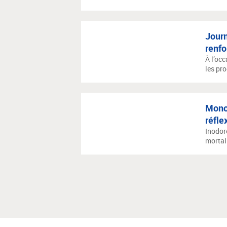
Journ
renfo
À l’oc
les pro
Monox
réfle
Inodor
mortali