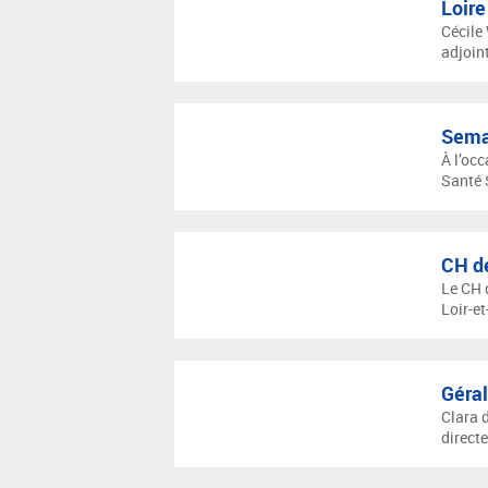
Loire
Cécile 
adjoin
Semai
À l’occ
Santé 
CH de
Le CH 
Loir-et
Géral
Clara 
directe