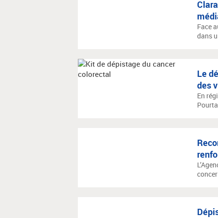
Clara
média
Face a
dans un
Le dé
des v
En rég
Pourtan
Recon
renfo
L’Agenc
concern
Dépis