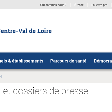
Qui sommes-nous ?
Presse
La lettre pro
entre-Val de Loire
nels & établissements
Parcours de santé
Démocrat
se
t dossiers de presse