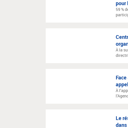
pour 
59 % d
partici
Centr
organ
À la s
directr
Face 
appel
À l’ap
l’Agenc
Le ré
dans 