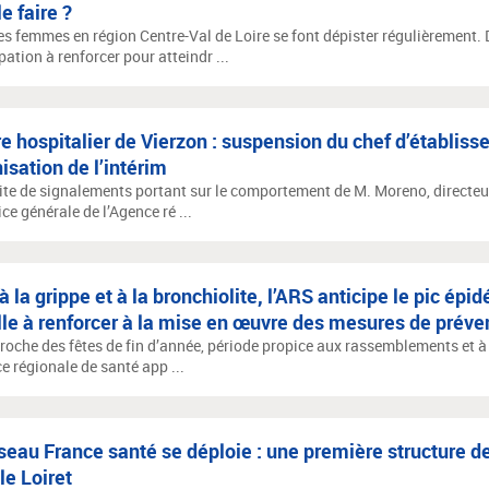
le faire ?
es femmes en région Centre-Val de Loire se font dépister régulièrement.
pation à renforcer pour atteindr ...
e hospitalier de Vierzon : suspension du chef d’établiss
isation de l’intérim
uite de signalements portant sur le comportement de M. Moreno, directeur
ice générale de l’Agence ré ...
à la grippe et à la bronchiolite, l’ARS anticipe le pic épi
le à renforcer à la mise en œuvre des mesures de préve
proche des fêtes de fin d’année, période propice aux rassemblements et 
e régionale de santé app ...
seau France santé se déploie : une première structure de
le Loiret