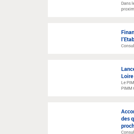
Dans l
proximi
Finan
l’Eta
Consul
Lance
Loire
Le PIM
PIMM Ce
Acco
des q
proch
Consul