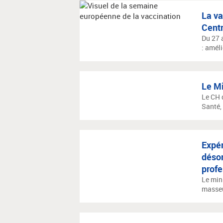
La va
Centr
Du 27 
: améli
Le Mi
Le CH d
Santé, 
Expér
déso
profe
Le min
masseu