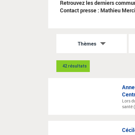
Retrouvez les derniers communi
Contact presse : Mathieu Merc
Thèmes
42 résultats
Anne-
Centr
Lors d
santé (
Cécil