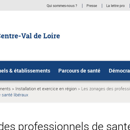
Qui sommes-nous ?
Presse
La lettre pro
entre-Val de Loire
nels & établissements
Parcours de santé
Démocrat
ements
Installation et exercice en région
Les zonages des professi
Page
 santé libéraux
actuelle:
es professionnels de santé