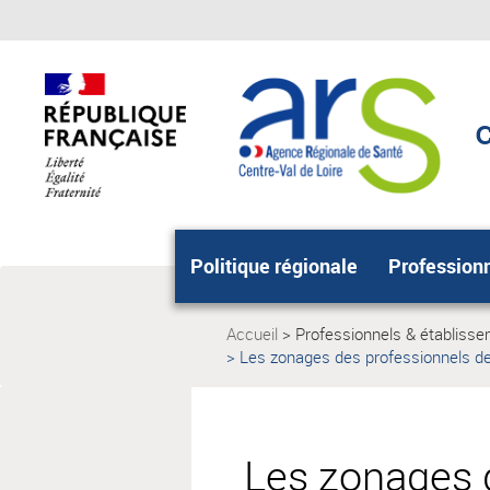
Aller
Aller
au
au
menu
contenu
principal,
C
Politique régionale
Profession
Accueil
Professionnels & établiss
Page
Les zonages des professionnels de
Page
actuelle:
actuelle:
Les zonages d