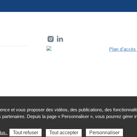
r
ience et vous proposer des vidéos, des publications, des fonctionnali
partenaires. Depuis la page « Personnaliser », vous pourrez gérer 
nelles et cookies
Plan du site
Accessibilité : partiellemen
lus.
Tout refuser
Tout accepter
Personnaliser
Sélectionnez une région pour accéder au site de votre Agence rég