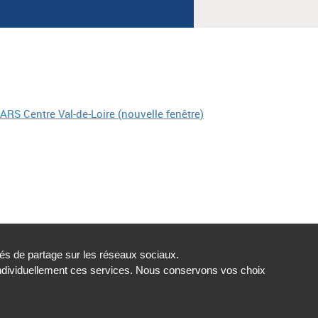
tés de partage sur les réseaux sociaux.
individuellement ces services. Nous conservons vos choix
t conforme
Gestion des cookies
ionale de santé
Toutes les ARS