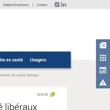
Emploi et concours
Contact
ie en santé
Usagers
Rechercher
onnels de santé libéraux
Article
 libéraux