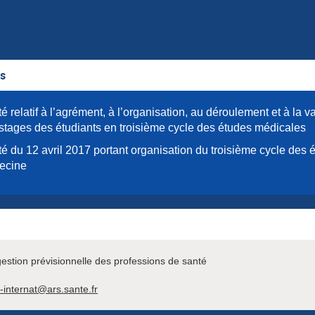
es
té relatif à l’agrément, à l’organisation, au déroulement et à la v
stages des étudiants en troisième cycle des études médicales
té du 12 avril 2017 portant organisation du troisième cycle des 
ecine
stion prévisionnelle des professions de santé
n-internat@ars.sante.fr