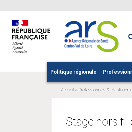
Aller
Aller
au
au
menu
contenu
principal,
C
Politique régionale
Profession
Accueil
Professionnels & établissem
Page
actuelle:
Stage hors fili