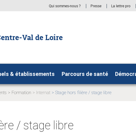
Qui sommes-nous ?
Presse
La lettre pro
entre-Val de Loire
nels & établissements
Parcours de santé
Démocra
ents
Formation
Internat
Stage hors filière / stage libre
Page
Page
actuelle:
actuelle:
ère / stage libre