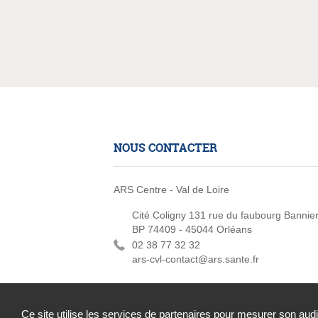
NOUS CONTACTER
ARS Centre - Val de Loire
Cité Coligny 131 rue du faubourg Bannie
BP 74409 - 45044 Orléans
02 38 77 32 32
ars-cvl-contact@ars.sante.fr
Ce site utilise les services de partenaires pour mesurer son aud