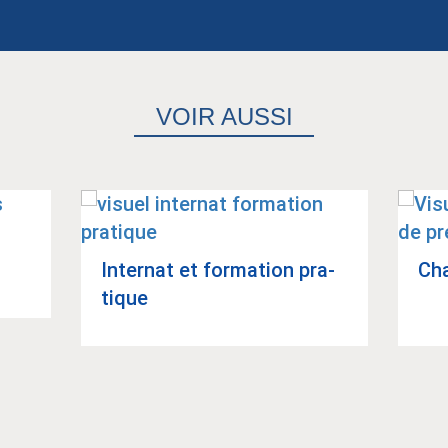
VOIR AUSSI
Inter­nat et for­ma­tion pra­
Cha
tique
Article suivant