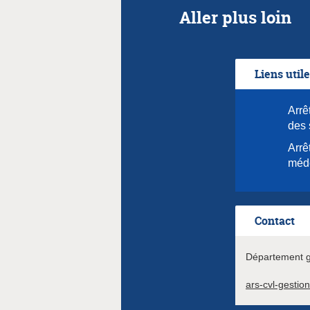
Aller plus loin
Liens util
Arrê
des 
Arrê
méd
Contact
Département ge
ars-cvl-gestio