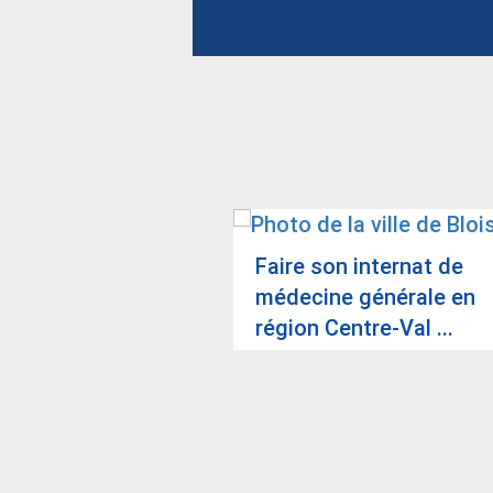
Faire son inter­nat de
s HUGO
méde­cine géné­rale en
région Centre-Val ...