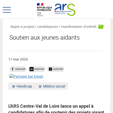
Aller
Aller
au
au
Ouvrir
menu
contenu
le
principal,
menu
Appel à projets / candidatures / manifestation d'intérêt
principal
Soutien aux jeunes aidants
11 mai 2026
Autoriser
Autoriser
Autoriser
Mot
Mot
Handicap
Médico-social
clé
clé
:
:
L'ARS Centre-Val de Loire lance un appel à
candidatures afin de soutenir des projets visant