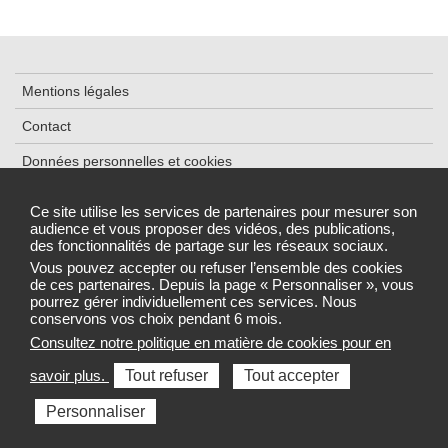
Mentions légales
Contact
Données personnelles et cookies
Plan du site
Ce site utilise les services de partenaires pour mesurer son
audience et vous proposer des vidéos, des publications,
Accessibilité : partiellement conforme
des fonctionnalités de partage sur les réseaux sociaux.
Gestion des cookies
Vous pouvez accepter ou refuser l’ensemble des cookies
de ces partenaires. Depuis la page « Personnaliser », vous
pourrez gérer individuellement ces services. Nous
conservons vos choix pendant 6 mois.
Consultez notre politique en matière de cookies pour en
Sélectionnez une région pour accéder au site de votre Agence
savoir plus.
Tout refuser
Tout accepter
régionale de santé
Personnaliser
Toutes les ARS