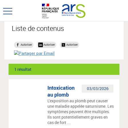
Aller
Aller
au
au
Ouvrir
menu
contenu
le
principal,
menu
Liste de contenus
principal
Autoriser
Autoriser
Autoriser
1 résultat
Intoxication
03/03/2026
au plomb
L'exposition au plomb peut causer
une maladie appelée saturnisme. Les
symptômes peuvent être multiples.
Ils sont potentiellement graves en
cas de fort ...