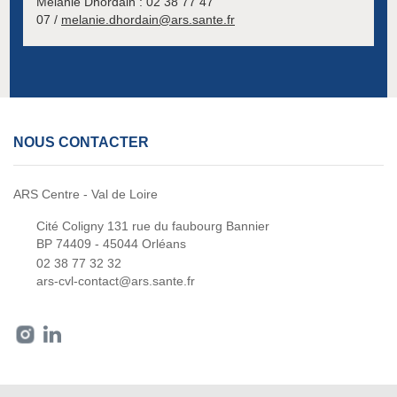
Mélanie Dhordain : 02 38 77 47
07 /
melanie.dhordain@ars.sante.fr
NOUS CONTACTER
ARS Centre - Val de Loire
Cité Coligny 131 rue du faubourg Bannier
BP 74409 - 45044 Orléans
02 38 77 32 32
ars-cvl-contact@ars.sante.fr