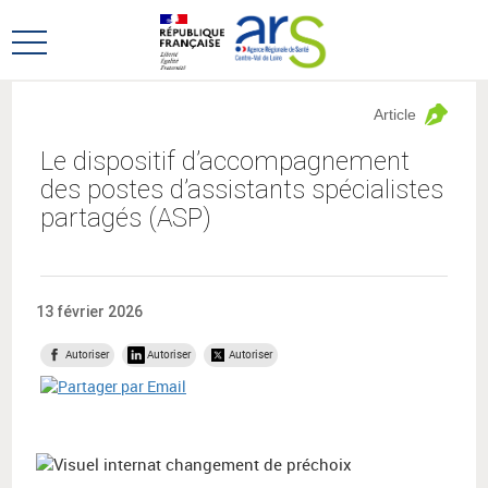
Aller
Aller
au
au
Ouvrir
menu
contenu
le
principal,
menu
Article
principal
Le dispositif d’accompagnement
des postes d’assistants spécialistes
partagés (ASP)
13 février 2026
Autoriser
Autoriser
Autoriser