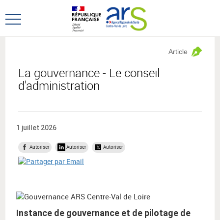
Aller
Aller
au
au
Ouvrir
menu
contenu
le
principal,
menu
Article
principal
La gouvernance - Le conseil
d'administration
1 juillet 2026
Autoriser
Autoriser
Autoriser
Instance de gouvernance et de pilotage de