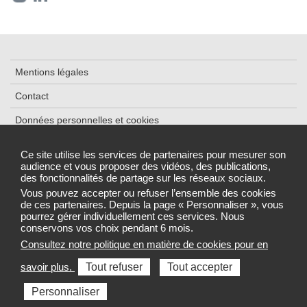
Mentions légales
Contact
Données personnelles et cookies
Plan du site
Ce site utilise les services de partenaires pour mesurer son
audience et vous proposer des vidéos, des publications,
Accessibilité : partiellement conforme
des fonctionnalités de partage sur les réseaux sociaux.
Gestion des cookies
Vous pouvez accepter ou refuser l’ensemble des cookies
de ces partenaires. Depuis la page « Personnaliser », vous
pourrez gérer individuellement ces services. Nous
conservons vos choix pendant 6 mois.
Consultez notre politique en matière de cookies pour en
Sélectionnez une région pour accéder au site de votre Agence
savoir plus.
Tout refuser
Tout accepter
régionale de santé
Personnaliser
Toutes les ARS