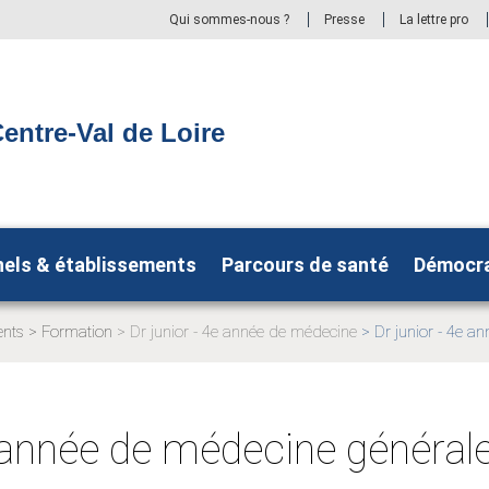
Qui sommes-nous ?
Presse
La lettre pro
entre-Val de Loire
nels & établissements
Parcours de santé
Démocra
ents
Formation
Dr junior - 4e année de médecine
Dr junior - 4e a
Page
Page
actuelle:
actuelle:
e année de médecine général