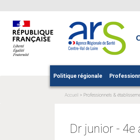
Aller
Aller
au
au
menu
contenu
principal,
C
Politique régionale
Profession
Accueil
Professionnels & établissem
Page
actuelle:
Dr junior - 4