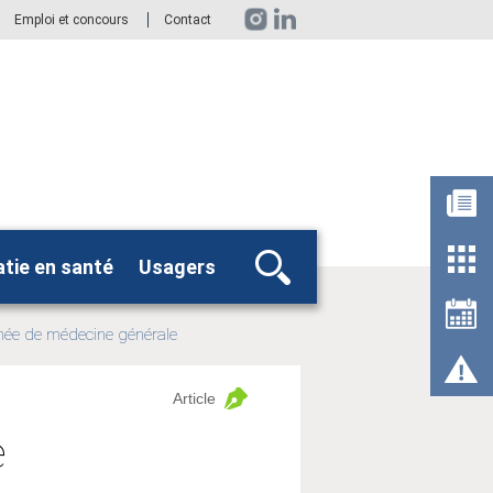
Emploi et concours
Contact
tie en santé
Usagers
Rechercher
nnée de médecine générale
Article
e