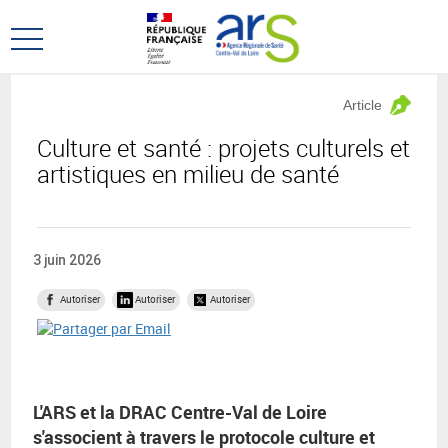
Aller
Aller
au
au
Ouvrir
menu
contenu
le
principal,
menu
Article
principal
Culture et santé : projets culturels et
artistiques en milieu de santé
3 juin 2026
Autoriser
Autoriser
Autoriser
L'ARS et la DRAC Centre-Val de Loire
s'associent à travers le protocole culture et