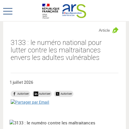
Aller
Aller
au
au
Ouvrir
menu
contenu
le
principal,
menu
Article
principal
3133 : le numéro national pour
lutter contre les maltraitances
envers les adultes vulnérables
1 juillet 2026
Autoriser
Autoriser
Autoriser