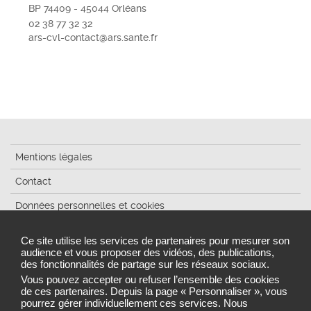
BP 74409 - 45044 Orléans
02 38 77 32 32
ars-cvl-contact@ars.sante.fr
Mentions légales
Contact
Données personnelles et cookies
Plan du site
Ce site utilise les services de partenaires pour mesurer son
audience et vous proposer des vidéos, des publications,
Accessibilité : partiellement conforme
des fonctionnalités de partage sur les réseaux sociaux.
Gestion des cookies
Vous pouvez accepter ou refuser l’ensemble des cookies
de ces partenaires. Depuis la page « Personnaliser », vous
pourrez gérer individuellement ces services. Nous