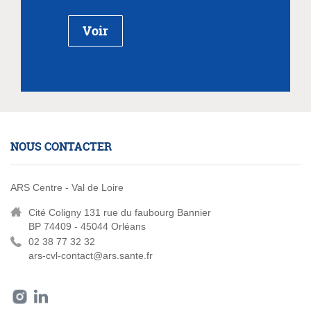
Voir
NOUS CONTACTER
ARS Centre - Val de Loire
Cité Coligny 131 rue du faubourg Bannier
BP 74409 - 45044 Orléans
02 38 77 32 32
ars-cvl-contact@ars.sante.fr