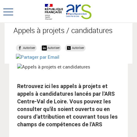
Aller
Aller
au
au
Ouvrir
menu
contenu
le
principal,
menu
Appels à projets / candidatures
principal
Autoriser
Autoriser
Autoriser
Retrouvez ici les appels à projets et
appels à candidatures lancés par l'ARS
Centre-Val de Loire. Vous pouvez les
consulter qu'ils soient ouverts ou en
cours d'attribution et couvrant tous les
champs de compétences de l'ARS