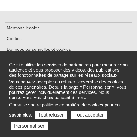
Mentions légales
Contact
Données personnelles et cookies
Plan du site
Ce site utilise les services de partenaires pour mesurer son
audience et vous proposer des vidéos, des publications,
Accessibilité : partiellement conforme
des fonctionnalités de partage sur les réseaux sociaux.
Gestion des cookies
Vous pouvez accepter ou refuser l’ensemble des cookies
de ces partenaires. Depuis la page « Personnaliser », vous
pourrez gérer individuellement ces services. Nous
conservons vos choix pendant 6 mois.
Consultez notre politique en matière de cookies pour en
Sélectionnez une région pour accéder au site de votre Agence
savoir plus.
Tout refuser
Tout accepter
régionale de santé
Personnaliser
Toutes les ARS