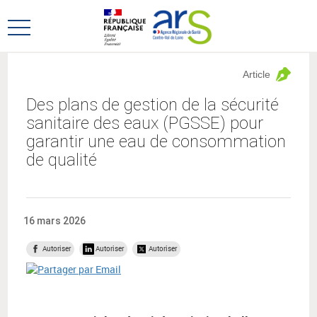
Aller
Aller
au
au
Ouvrir
menu
contenu
le
principal,
menu
Article
principal
Des plans de gestion de la sécurité
sanitaire des eaux (PGSSE) pour
garantir une eau de consommation
de qualité
16 mars 2026
Autoriser
Autoriser
Autoriser