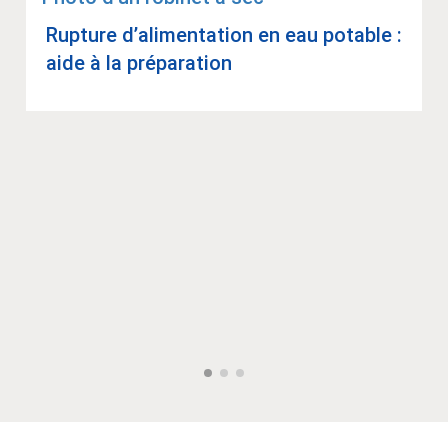
Rup­ture d’ali­men­ta­tion en eau potable :
aide à la pré­pa­ra­tion